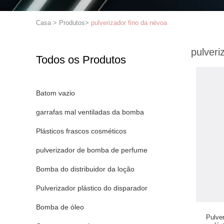
Casa
>
Produtos
>
pulverizador fino da névoa
pulveri
Todos os Produtos
Batom vazio
garrafas mal ventiladas da bomba
Plásticos frascos cosméticos
pulverizador de bomba de perfume
Bomba do distribuidor da loção
Pulverizador plástico do disparador
Bomba de óleo
Pulver