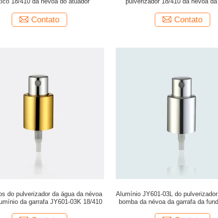
tico 18/410 da névoa do atuador
pulverizador 18/410 da névoa d
Contato
Contato
os do pulverizador da água da névoa
Alumínio JY601-03L do pulverizador
lumínio da garrafa JY601-03K 18/410
bomba da névoa da garrafa da fun
cuidados pessoais