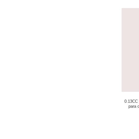
0.13CC 
para 