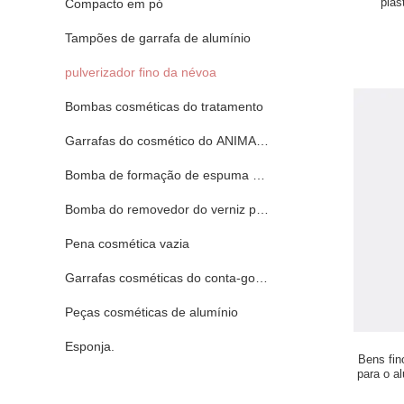
plás
Compacto em pó
Tampões de garrafa de alumínio
pulverizador fino da névoa
Bombas cosméticas do tratamento
Garrafas do cosmético do ANIMAL DE ESTIMAÇÃO
Bomba de formação de espuma do sabão
Bomba do removedor do verniz para as unhas
Pena cosmética vazia
Garrafas cosméticas do conta-gotas
Peças cosméticas de alumínio
Esponja.
Bens fin
para o a