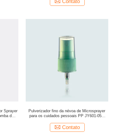
Contato
or Sprayer
Pulverizador fino da névoa de Microsprayer
omba do
para os cuidados pessoais PP JY601-05B
material 20/410 marcado
Contato