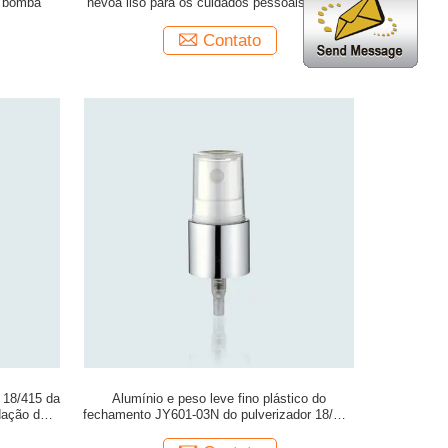
a bomba
névoa liso para os cuidados pessoais JY601-
03H 18/415
Contato
 18/415 da
Alumínio e peso leve fino plástico do
dação dos
fechamento JY601-03N do pulverizador 18/415
da névoa