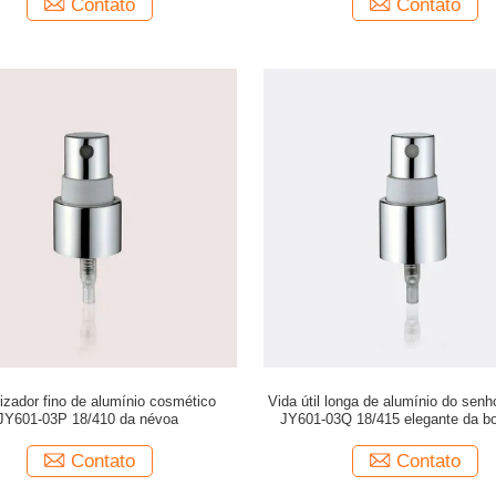
Contato
Contato
izador fino de alumínio cosmético
Vida útil longa de alumínio do senh
JY601-03P 18/410 da névoa
JY601-03Q 18/415 elegante da b
projeto
Contato
Contato