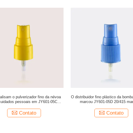
alisam o pulverizador fino da névoa
O distribuidor fino plástico da bom
cuidados pessoais em JY601-05C
marcou JY601-05D 20/415 ma
multicolorido 20/410
Contato
Contato