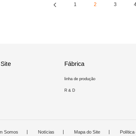
1
2
3
Site
Fábrica
linha de produção
R & D
m Somos
Notícias
Mapa do Site
Política