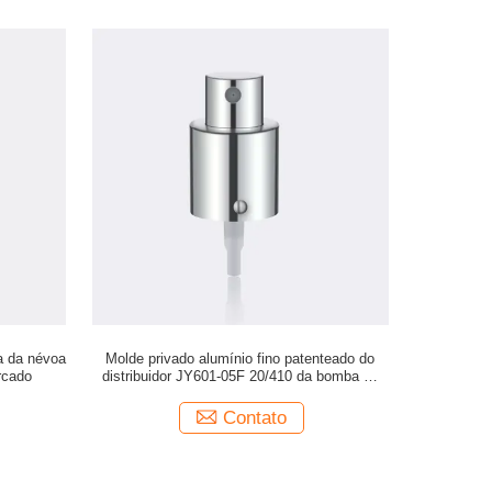
ba da névoa
Molde privado alumínio fino patenteado do
rcado
distribuidor JY601-05F 20/410 da bomba da
névoa do pulverizador da névoa do
fechamento de alumínio
Contato