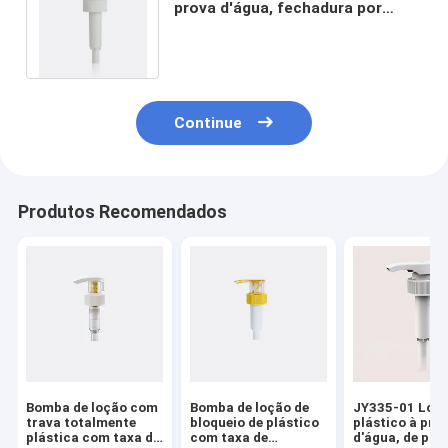
prova d'água, fechadura por
bomba com opções de
fechamento 33/410
Continue
Produtos Recomendados
Bomba de loção com
Bomba de loção de
JY335-01 Loçã
trava totalmente
bloqueio de plástico
plástico à pro
plástica com taxa de
com taxa de
d'água, de pon