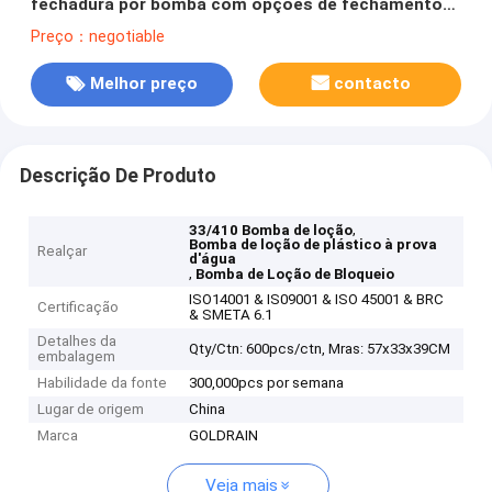
fechadura por bomba com opções de fechamento
33/410
Preço：negotiable
Melhor preço
contacto
Descrição De Produto
,
33/410 Bomba de loção
Bomba de loção de plástico à prova
Realçar
d'água
,
Bomba de Loção de Bloqueio
ISO14001 & IS09001 & ISO 45001 & BRC
Certificação
& SMETA 6.1
Detalhes da
Qty/Ctn: 600pcs/ctn, Mras: 57x33x39CM
embalagem
Habilidade da fonte
300,000pcs por semana
Lugar de origem
China
Marca
GOLDRAIN
Veja mais