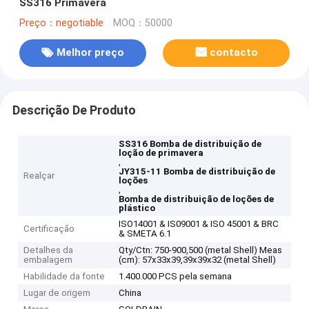
SS316 Primavera
Preço：negotiable
MOQ：50000
Melhor preço
contacto
Descrição De Produto
SS316 Bomba de distribuição de
loção de primavera
,
JY315-11 Bomba de distribuição de
Realçar
loções
,
Bomba de distribuição de loções de
plástico
ISO14001 & IS09001 & ISO 45001 & BRC
Certificação
& SMETA 6.1
Detalhes da
Qty/Ctn: 750-900,500 (metal Shell) Meas
embalagem
(cm): 57x33x39,39x39x32 (metal Shell)
Habilidade da fonte
1.400.000 PCS pela semana
Lugar de origem
China