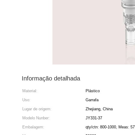
Informação detalhada
Material:
Plástico
Uso:
Garrafa
Lugar de origem:
Zhejiang, China
Modelo Nunber:
JY331-37
Embalagem:
qty/ctn: 800-1000, Meas: 5