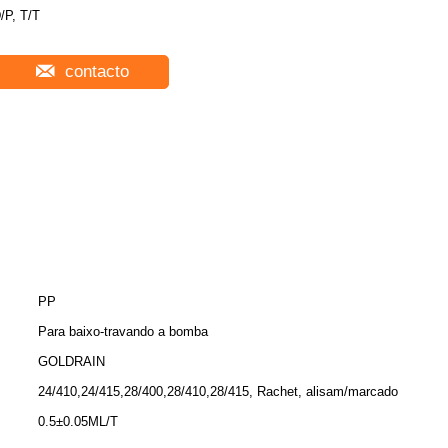
/P, T/T
contacto
PP
Para baixo-travando a bomba
GOLDRAIN
24/410,24/415,28/400,28/410,28/415, Rachet, alisam/marcado
0.5±0.05ML/T