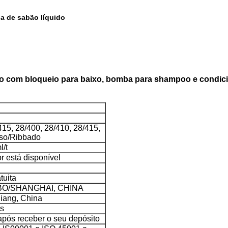
a de sabão líquido
ico com bloqueio para baixo, bomba para shampoo e condi
415, 28/400, 28/410, 28/415,
iso/Ribbado
l/t
r está disponível
tuita
BO/SHANGHAI, CHINA
iang, China
s
após receber o seu depósito