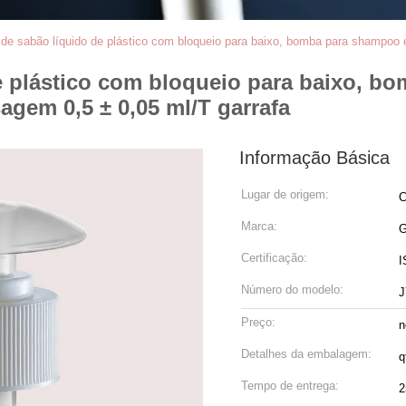
de sabão líquido de plástico com bloqueio para baixo, bomba para shampoo 
e plástico com bloqueio para baixo, b
gem 0,5 ± 0,05 ml/T garrafa
Informação Básica
Lugar de origem:
C
Marca:
Certificação:
I
Número do modelo:
J
Preço:
n
Detalhes da embalagem:
q
Tempo de entrega:
2