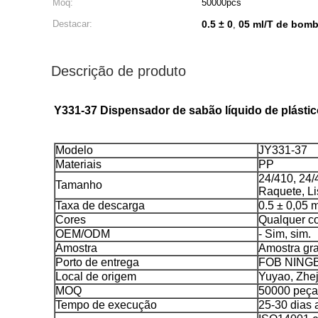
Moq:
50000pcs
Destacar:
0.5 ± 0
05 ml/T de bomb
,
Descrição de produto
Y331-37 Dispensador de sabão líquido de plást
Modelo
JY331-37
Materiais
PP
24/410, 24/
Tamanho
Raquete, L
Taxa de descarga
0.5 ± 0,05 m
Cores
Qualquer co
OEM/ODM
- Sim, sim.
Amostra
Amostra gra
Porto de entrega
FOB NING
Local de origem
Yuyao, Zhej
MOQ
50000 peça
Tempo de execução
25-30 dias 