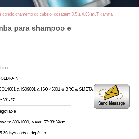
e condicionamento do cabelo, dosagem 0,5 ± 0,05 ml/T garrafa
omba para shampoo e
hina
GOLDRAIN
SO14001 & IS09001 & ISO 45001 & BRC & SMETA 6.1
Y331-37
egotiable
ty/ctn: 800-1000, Meas: 57*33*39cm
5-30days após o depósito