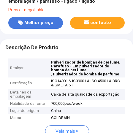
embraiagem / parafuso - ligado / ligado
Preço：negotiable
Melhor preço
contacto
Descrição De Produto
,
Pulverizador de bombas de perfume
Parafuso - Em pulverizador de
Realçar
bomba de perfume
,
Pulverizador de bomba de perfume
ISO14001 & IS09001 & ISO 45001 & BRC
Certificação
& SMETA 6.1
Detalhes da
Caixa de alta qualidade da exportação
embalagem
Habilidade da fonte
700,000pcs/week
Lugar de origem
China
Marca
GOLDRAIN
Veja mais