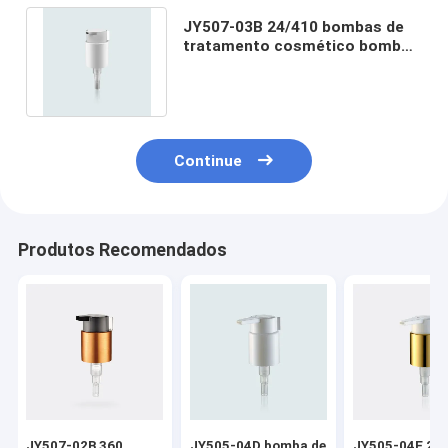
JY507-03B 24/410 bombas de
tratamento cosmético bomba
de creme de plástico com clipe
Continue
Produtos Recomendados
JY507-02B 360
JY505-04D bomba de
JY505-04E 24