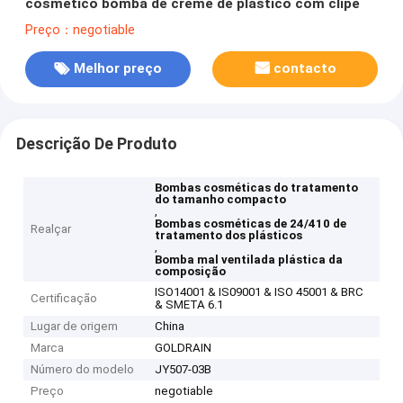
cosmético bomba de creme de plástico com clipe
Preço：negotiable
Melhor preço
contacto
Descrição De Produto
Bombas cosméticas do tratamento
do tamanho compacto
,
Bombas cosméticas de 24/410 de
Realçar
tratamento dos plásticos
,
Bomba mal ventilada plástica da
composição
ISO14001 & IS09001 & ISO 45001 & BRC
Certificação
& SMETA 6.1
Lugar de origem
China
Marca
GOLDRAIN
Número do modelo
JY507-03B
Preço
negotiable