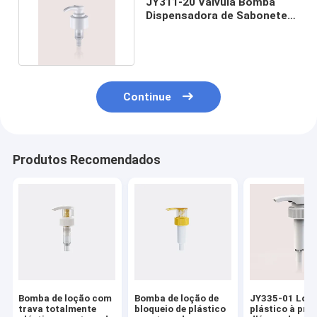
JY311-20 Válvula Bomba
Dispensadora de Sabonete
Líquido de Plástico
Continue
Produtos Recomendados
Bomba de loção com
Bomba de loção de
JY335-01 Loçã
trava totalmente
bloqueio de plástico
plástico à pro