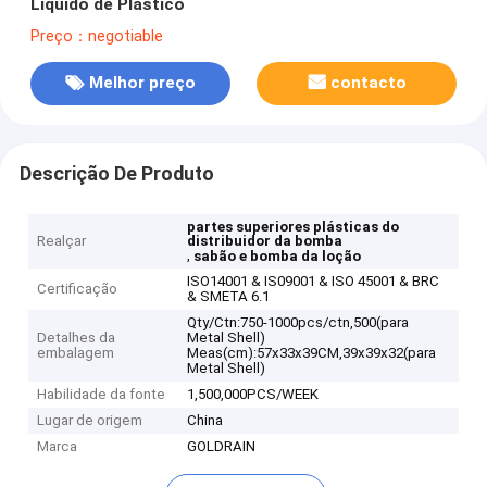
Líquido de Plástico
Preço：negotiable
Melhor preço
contacto
Descrição De Produto
partes superiores plásticas do
Realçar
distribuidor da bomba
,
sabão e bomba da loção
ISO14001 & IS09001 & ISO 45001 & BRC
Certificação
& SMETA 6.1
Qty/Ctn:750-1000pcs/ctn,500(para
Detalhes da
Metal Shell)
embalagem
Meas(cm):57x33x39CM,39x39x32(para
Metal Shell)
Habilidade da fonte
1,500,000PCS/WEEK
Lugar de origem
China
Marca
GOLDRAIN