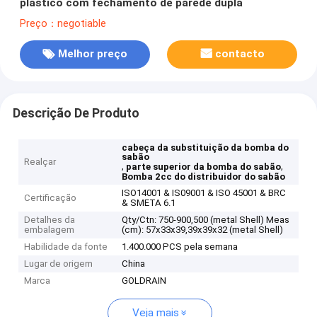
plástico com fechamento de parede dupla
Preço：negotiable
Melhor preço
contacto
Descrição De Produto
cabeça da substituição da bomba do
sabão
Realçar
,
,
parte superior da bomba do sabão
Bomba 2cc do distribuidor do sabão
ISO14001 & IS09001 & ISO 45001 & BRC
Certificação
& SMETA 6.1
Detalhes da
Qty/Ctn: 750-900,500 (metal Shell) Meas
embalagem
(cm): 57x33x39,39x39x32 (metal Shell)
Habilidade da fonte
1.400.000 PCS pela semana
Lugar de origem
China
Marca
GOLDRAIN
Veja mais