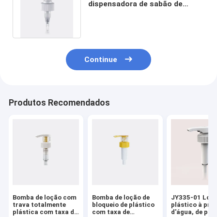
dispensadora de sabão de
plástico com fechamento de
parede dupla
Continue
Produtos Recomendados
Bomba de loção com
Bomba de loção de
JY335-01 Loçã
trava totalmente
bloqueio de plástico
plástico à pro
plástica com taxa de
com taxa de
d'água, de pon