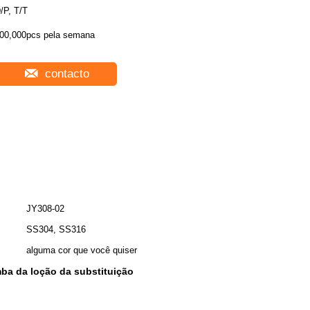
/P, T/T
00,000pcs pela semana
contacto
JY308-02
SS304, SS316
alguma cor que você quiser
a da loção da substituição