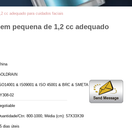
2 cc adequado para cuidados faciais
gem pequena de 1,2 cc adequado
hina
GOLDRAIN
SO14001 & IS09001 & ISO 45001 & BRC & SMETA 6.1
Y308-02
egotiable
uantidade/Ctn: 800-1000, Média (cm): 57X33X39
5 dias úteis