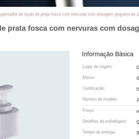
spensador de loção de prata fosca com nervuras com dosagem pequena de 1,
de prata fosca com nervuras com dosa
Informação Básica
Lugar de origem:
C
Marca:
Certificação:
I
Número do modelo:
J
Preço:
n
Detalhes da embalagem:
Q
Tempo de entrega:
3