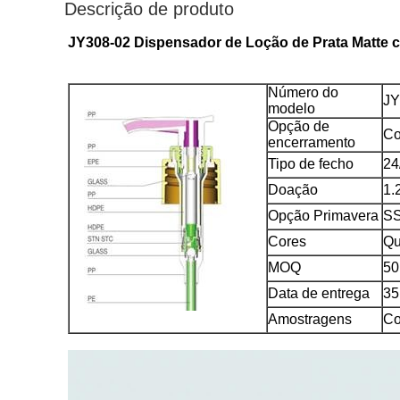
Descrição de produto
JY308-02 Dispensador de Loção de Prata Matte 
Número do
JY
modelo
Opção de
Co
encerramento
Tipo de fecho
24
Doação
1.
Opção Primavera
SS
Cores
Qu
MOQ
50
Data de entrega
35
Amostragens
Co